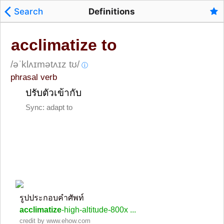
Search
Definitions
acclimatize to
/əˈklʌɪmətʌɪz tʊ/
ⓘ
phrasal verb
ปรับตัวเข้ากับ
Sync: adapt to
รูปประกอบคำศัพท์
acclimatize
-high-altitude-800x ...
credit by www.ehow.com