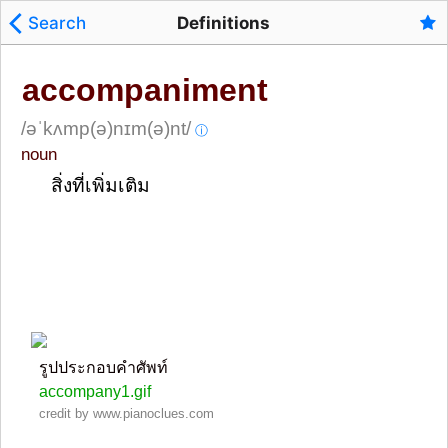
Search
Definitions
accompaniment
/əˈkʌmp(ə)nɪm(ə)nt/
ⓘ
noun
สิ่งที่เพิ่มเติม
รูปประกอบคำศัพท์
accompany1.gif
credit by www.pianoclues.com